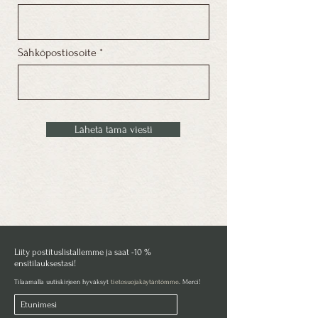
Sähköpostiosoite
Lähetä tämä viesti
Liity postituslistallemme ja saat -10 %
ensitilauksestasi!
Tilaamalla uutiskirjeen hyväksyt
tietosuojakäytäntömme
. Merci!