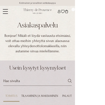
Kotimainen ja turvallinen verkkokauppa
Thierry de Provence
HELSINKI
Asiakaspalvelu
Bonjour! Mikäli et löydä vastausta etsimääsi,
voit ottaa meihin yhteyttä sivun alaosassa
olevalla yhteydenottolomakkeella, niin
autamme sinua mielellämme.
Usein kysytyt kysymykset
TOIMITUS
TILAAMINEN JA MAKSAMINEN
PALAUTUKSET