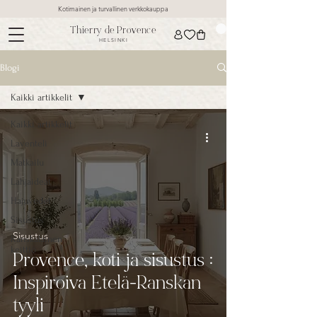
Kotimainen ja turvallinen verkkokauppa
Thierry de Provence
HELSINKI
Blogi
Kaikki artikkelit
Kaikki artikkelit
Laventeli
Matkailu
Lahjaideat
Hajuvedet
Sisustus
Sisustus
Ranskalainen
keittiö
Provence, koti ja sisustus :
Inspiroiva Etelä-Ranskan
tyyli