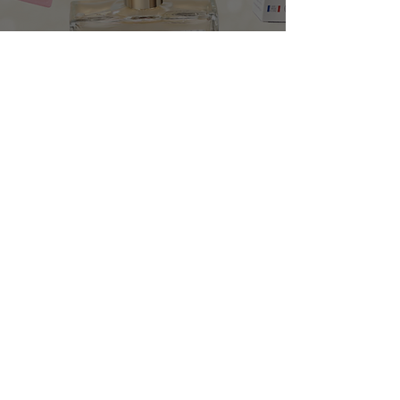
Lahjaideat
10 ihanaa joululahjaideaa:
Ota talteen vinkkimme
joulun lahjaostoksille!
Lahjoitamme 5 euroa