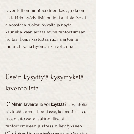
Laventeli on monipuolinen kasvi, jolla on 
laaja kirjo hyödyllisiä ominaisuuksia. Se ei 
ainoastaan tuoksu hyvältä ja näytä 
kauniilta, vaan auttaa myös rentoutumaan, 
hoitaa ihoa, rikastuttaa ruokia ja toimii 
luonnollisena hyönteiskarkotteena.
Usein kysyttyjä kysymyksiä 
laventelista
💡 
Mihin laventelia voi käyttää? 
Laventelia 
käytetään aromaterapiassa, kosmetiikassa, 
ruoanlaitossa ja lääkinnällisesti 
rentoutumiseen ja stressin lievitykseen.
(
On kuitenkin suositeltavaa varmistaa aina 