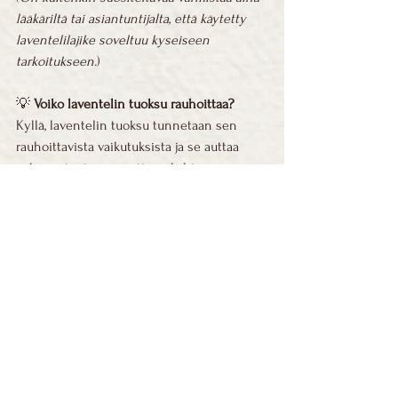
lääkäriltä tai asiantuntijalta, että käytetty 
laventelilajike soveltuu kyseiseen 
tarkoitukseen.
)
💡 
Voiko laventelin tuoksu rauhoittaa? 
Kyllä, laventelin tuoksu tunnetaan sen 
rauhoittavista vaikutuksista ja se auttaa 
sekä rentoutumaan että nukahtamaan.
💡 
Mihin laventeliöljyä käytetään? 
Laventeliöljyä hyödynnetään 
aromaterapiassa, hieronnassa, 
ihonhoidossa ja diffuusereissa rauhoittavan 
tuoksun aikaansaamiseksi.
💡 
Tarvitseeko laventeli aurinkoa? 
Kyllä, 
laventeli viihtyy aurinkoisilla paikoilla ja 
tarvitsee paljon valoa kasvaakseen hyvin.