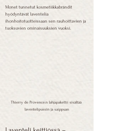
Monet tunnetut kosmetiikkabrändit 
hyödyntävät laventelia 
ihonhoitotuotteissaan sen rauhoittavien ja 
tuoksuvien ominaisuuksien vuoksi.
Thierry de Provence:n lahjapakettii sisältää 
laventelipussin ja saippuan
Laventeli keittiössä – 