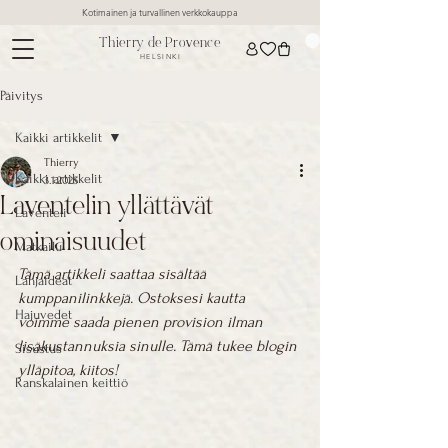
Kotimainen ja turvallinen verkkokauppa
Thierry de Provence
HELSINKI
Päivitys
Kaikki artikkelit
Thierry
Kaikki artikkelit
3.1.2025
Laventelin yllättävät
Laventeli
ominaisuudet
Matkailu
Tämä artikkeli saattaa sisältää 
Lahjaideat
kumppanilinkkejä. Ostoksesi kautta 
Hajuvedet
voimme saada pienen provision ilman 
lisäkustannuksia sinulle. Tämä tukee blogin 
Sisustus
ylläpitoa, kiitos!
Ranskalainen keittiö