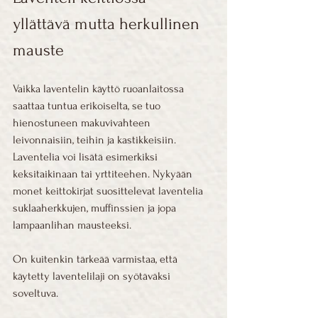
yllättävä mutta herkullinen 
mauste
Vaikka laventelin käyttö ruoanlaitossa 
saattaa tuntua erikoiselta, se tuo 
hienostuneen makuvivahteen 
leivonnaisiin, teihin ja kastikkeisiin. 
Laventelia voi lisätä esimerkiksi 
keksitaikinaan tai yrttiteehen. Nykyään 
monet keittokirjat suosittelevat laventelia 
suklaaherkkujen, muffinssien ja jopa 
lampaanlihan mausteeksi.
On kuitenkin tärkeää varmistaa, että 
käytetty laventelilaji on syötäväksi 
soveltuva.