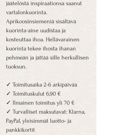
jäätelöstä inspiraationsa saanut
vartalonkuorinta.
Aprikoosinsiemeniä sisältävä
kuorinta-aine uudistaa ja
kosteuttaa ihoa. Hellävarainen
kuorinta tekee ihosta ihanan
pehmeän ja jättää sille herkullisen
tuoksun.
✓ Toimitusaika 2-6 arkipäivää​
✓ Toimituskulut 6,90 € ​
✓ Ilmainen toimitus yli 70 € ​
✓ Turvalliset maksutavat: Klarna,
PayPal, yleisimmät luotto- ja
pankkikortit