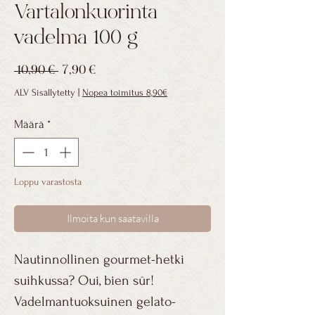
Vartalonkuorinta
vadelma 100 g
Normaali
Alehinta
 10,90 € 
7,90 €
hinta
ALV Sisällytetty
|
Nopea toimitus 8,90€
Määrä
*
Loppu varastosta
Ilmoita kun saatavilla
Nautinnollinen gourmet-hetki
suihkussa? Oui, bien sûr!
Vadelmantuoksuinen gelato-