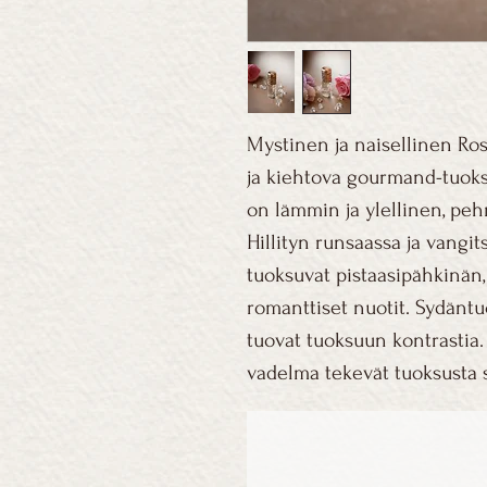
Mystinen ja naisellinen R
ja kiehtova gourmand-tuoks
on lämmin ja ylellinen, pe
Hillityn runsaassa ja vangi
tuoksuvat pistaasipähkinän
romanttiset nuotit. Sydänt
tuovat tuoksuun kontrastia. 
vadelma tekevät tuoksusta s