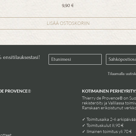
Hinta
9,90 €
ALV Sisällytetty
|
Nopea toimitus 8,90€
LISÄÄ OSTOSKORIIN
% ensitilauksestasi!
Tilaamalla uutis
DE PROVENCE
®
KOTIMAINEN PERHEYRITY
Thierry de Provence® on Su
rekisteröity ja Vallilassa toimi
Ranskaan erikoistunut verkk
✓ Toimitusaika 2-6 arkipäivää​
✓ Toimituskulut 8,90 € ​
✓ Ilmainen toimitus yli 70 € ​
uotteet