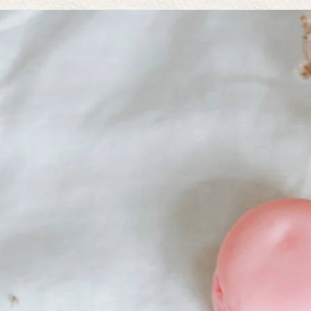
Kaikki parfyymimme
maailmankuulun par
pullotettu ylellise
ml lasipulloon. P
parfyymimme ekolo
sertifioituun puuvil