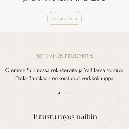
ottamaan tarvittaes
Amande et Mimosa o
valovoimainen kukk
Jätä arvostelu
paratiisimainen fra
Cèdre Rose on kunn
Se on energinen ja 
kukkaistuoksu, vehre
vivahteilla.
KOTIMAINEN PERHEYRITYS
Pétales de Roses o
Olemme Suomessa rekisteröity ja Vallilassa toimiva
kukkaistuoksu, jo
Etelä-Ranskaan erikoistunut verkkokauppa
vaniljaisen makea, 
mausteinen tuoksu
Aquatique Boisé 
parfum miehille. Se
jossa merelliset ja 
Tutustu myös näihin
klassisiin metsäisi
modernin ja karis