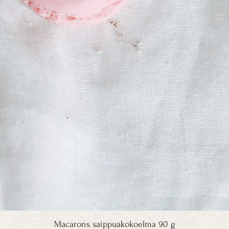
Macarons saippuakokoelma 90 g