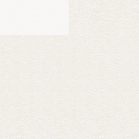
sa yhteys lääkäriin.
n kevyt, elegantti ja
aistuoksu, jota täydentää
ngipani.
ianosoitus naisellisuudelle.
iloinen, inspiroiva
illä ja puisilla setripuun
n makea ja sensuelli
ka huokuu lämpöä. Se on
herkullinen ja kevyen
.
on meidän ensimmäinen eau de
 on tyylikäs ja raikas tuoksu,
virkistävät nuotit yhdistyvät
in nuotteihin, luoden yhdessä
maattisen kokonaisuuden.