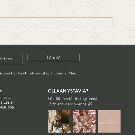
Lähetä
kirjeen hyväksyt
tietosuojakäytäntömme
. Merci!
S
OLLAAN YSTÄVIÄ?
omessa
Löydät meidät Instagramista
va Etelä-
🌿
@thierry
dep
rovence
okauppa.