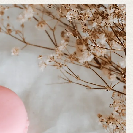
 ovat valmistettu käsin
fyymikylä Grassen alueella, ja
en 100 ml tai matkakokoiseen 15
akkaamme jokaisen
giseen Reilun kaupan merkillä
lapussiin.