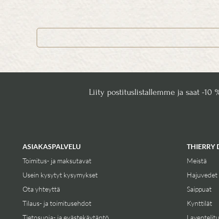
Liity postituslistallemme ja saat -10 
ASIAKASPALVELU
THIERRY 
Toimitus- ja maksutavat
Meistä
Usein kysytyt kysymykset
Hajuvedet
Ota yhteyttä
Saippuat
Tilaus- ja toimitusehdot
Kynttilät
Tietosuoja- ja evästekäytäntö
Laventelit