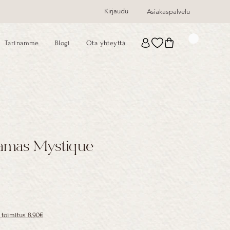
Kirjaudu
Asiakaspalvelu
Tarinamme
Blogi
Ota yhteyttä
amas Mystique
toimitus 8,90€