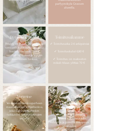
kesäauringon paahteen.
maailmankuulun
parfyymikylä Grassen
alueella.
Pétales de Roses
Toimitusaikamme
Pétales de Roses on makea ja
✓ Toimitusaika 2-6 arkipäivää​
sensuelli kukkaistuoksu, joka
huokuu lämpöä. Se on
✓ Toimituskulut 6,90 € ​
vaniljaisen makea ja kevyen
mausteinen tuoksu.
✓ Toimitus on maksuton
mikäli tilaus ylittää 70 € ​
Verveine
Cèdre Rose
Verveine on tuoksuperheen
Cèdre Rose on
maanläheinen sitrustuoksu,
kunnianosoitus
joka ilahduttaa etenkin
naisellisuudelle. Se on
raikkaiden sitrustuoksujen
energinen ja iloinen,
ystäviä.
inspiroiva kukkaistuoksu,
vehreillä ja puisilla setripuun
vivahteilla.