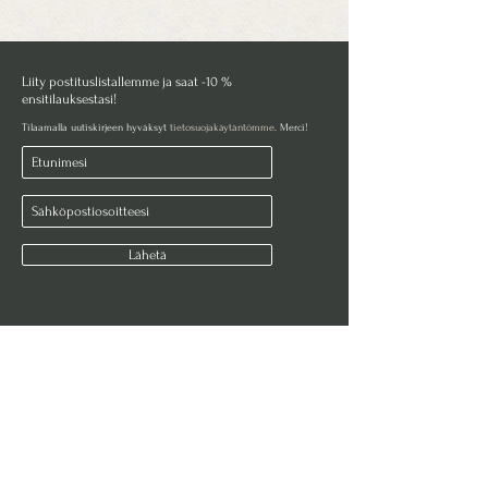
Liity postituslistallemme ja saat -10 %
ensitilauksestasi!
Tilaamalla uutiskirjeen hyväksyt
tietosuojakäytäntömme
. Merci!
Lähetä
KOTIMAINEN PERHEYRITYS
Thierry de Provence® on Suomessa rekisteröity ja Vallilassa
toimiva Etelä-Ranskaan erikoistunut verkkokauppa.
✓ Toimitusaika 2-6 arkipäivää​
✓ Toimituskulut 8,90 € ​
✓ Ilmainen toimitus yli 70 € ​