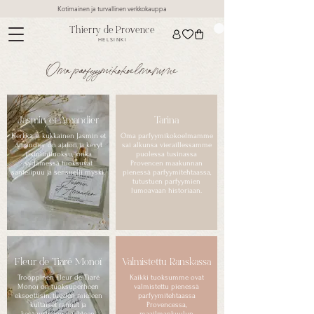
Kotimainen ja turvallinen verkkokauppa
Thierry de Provence
HELSINKI
Oma parfyymikokoelmamme
Jasmin et Amandier
Tarina
Herkkä ja kukkainen Jasmin et
Oma parfyymikokoelmamme
Amandier on ajaton ja kevyt
sai alkunsa vieraillessamme
jasmiinituoksu, jonka
puolessa tusinassa
sydämessä tuoksuvat
Provencen maakunnan
santelipuu ja sensuelli myski.
pienessä parfyymitehtaassa,
tutustuen parfyymien
lumoavaan historiaan.
Fleur de Tiaré Monoï
Valmistettu Ranskassa
Trooppinen Fleur de Tiaré
Kaikki tuoksumme ovat
Monoï on tuoksuperheen
valmistettu pienessä
eksoottisin, tuoden mieleen
parfyymitehtaassa
kultaiset rannat ja
Provencessa,