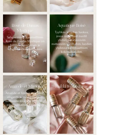
Rose de Damas
Aquatique Boisé
Mystique
Tyylikäs ja raikas tuoksu,
jossa merelliset nuotit
Salaperäinen ja naisellinen
yhdistyvät klassisiin
Rose de Damas Mystique on
metsäisiin nuotteihin, luoden
hillityn mausteinen ja
yhdessä karismaattisen
vangitseva kukkaistuoksu.
kokonaisuuden.
Amande et Mimosa
Kaikki tuoksumme
Amande et Mimosa on kevyt,
elegantti ja valovoimainen
kukkaistuoksu, jota täydentää
paratiisimainen frangipani.