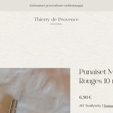
Kotimainen ja turvallinen verkkokauppa
Thierry de Provence
HELSINKI
Punaiset M
Rouges 10
Hinta
6,90 €
ALV Sisällytetty
|
Nopea 