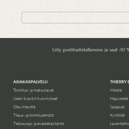
Liity postituslistallemme ja saat -10 
ASIAKASPALVELU
THIERRY 
Toimitus- ja maksutavat
Meistä
Usein kysytyt kysymykset
Hajuvedet
Ota yhteyttä
Saippuat
Tilaus- ja toimitusehdot
Kynttilät
Tietosuoja- ja evästekäytäntö
Laventelit