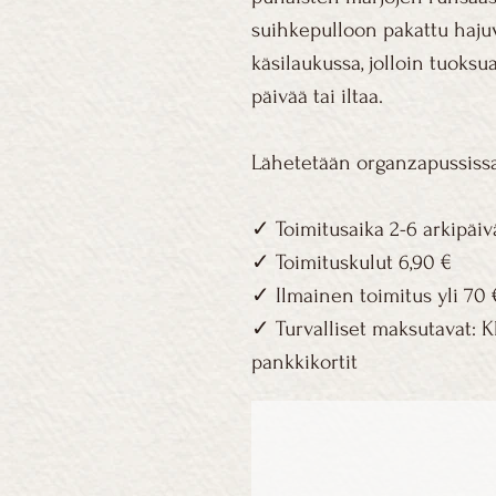
suihkepulloon pakattu haju
käsilaukussa, jolloin tuoksu
päivää tai iltaa.
Lähetetään organzapussissa,
✓ Toimitusaika 2-6 arkipäivä
✓ Toimituskulut 6,90 € ​
✓ Ilmainen toimitus yli 70 €
✓ Turvalliset maksutavat: Kl
pankkikortit