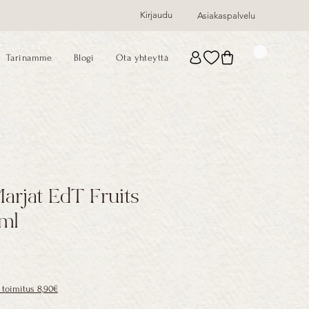
Kirjaudu
Asiakaspalvelu
Tarinamme
Blogi
Ota yhteyttä
arjat EdT Fruits
 ml
toimitus 8,90€