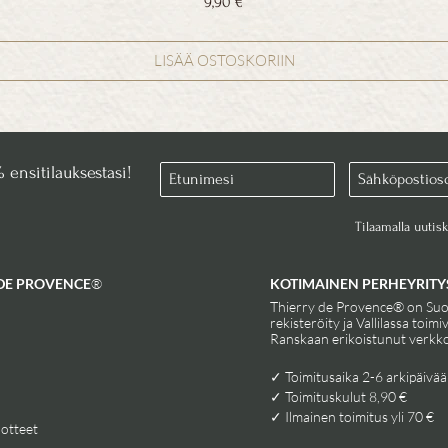
Hinta
9,90 €
ALV Sisällytetty
|
Nopea toimitus 8,90€
LISÄÄ OSTOSKORIIN
% ensitilauksestasi!
Tilaamalla uutis
DE PROVENCE
®
KOTIMAINEN PERHEYRITY
Thierry de Provence® on Su
rekisteröity ja Vallilassa toimi
Ranskaan erikoistunut verkk
✓ Toimitusaika 2-6 arkipäivää​
✓ Toimituskulut 8,90 € ​
✓ Ilmainen toimitus yli 70 € ​
uotteet