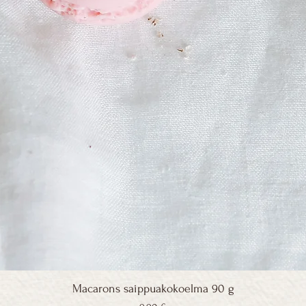
Macarons saippuakokoelma 90 g