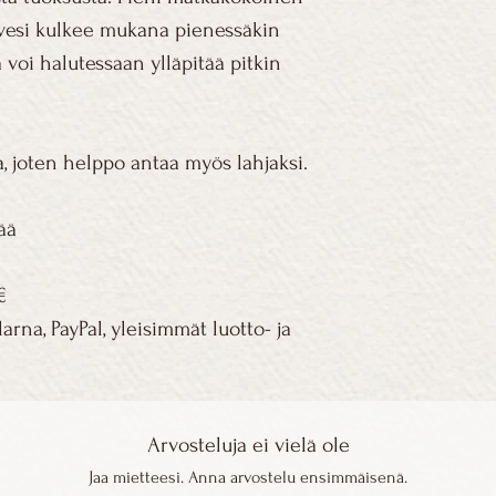
sinulle maksuton. 
Turvallisuus
vesi kulkee mukana pienessäkin
ainoastaan Suome
a voi halutessaan ylläpitää pitkin
Asiakkaalla on Suo
Asiakkaidemme turv
mukainen 14 päivän
ensiluokkaisen tär
verkkokauppaostok
tutkittuja ja valmis
alkuperäispakkauks
Kaikki kosmetiikka 
 joten helppo antaa myös lahjaksi.
myyntikelpoisia tuot
valitettavissa tapau
palautuskäytäntö
käyttäjistään allerg
ä​
reaktion. Suositte
tuotetta aluksi pien
sinulla ilmenee ha
 ​
lopettamaan tuotte
arna, PayPal, yleisimmät luotto- ja
ottamaan tarvittaes
Arvosteluja ei vielä ole
Jaa mietteesi. Anna arvostelu ensimmäisenä.