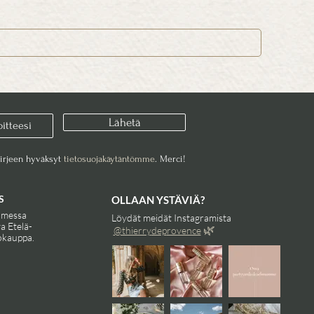
Lähetä
kirjeen hyväksyt
tietosuojakäytäntömme
. Merci!
S
OLLAAN YSTÄVIÄ?
omessa
Löydät meidät Instagramista
va Etelä-
🌿
@thierry
dep
rovence
okauppa.