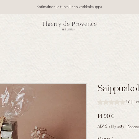
Kotimainen ja turvallinen verkkokauppa
Thierry de Provence
HELSINKI
Saippuako
Rating is 5.0 out o
5.0 | 1 
Hinta
14,90 €
ALV Sisällytetty
|
Nopea 
Määrä
*