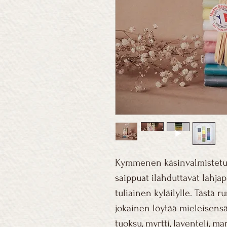
Kymmenen käsinvalmistetu
saippuat ilahduttavat lahja
tuliainen kyläilylle. Tästä r
jokainen löytää mieleisens
tuoksu, myrtti, laventeli, m