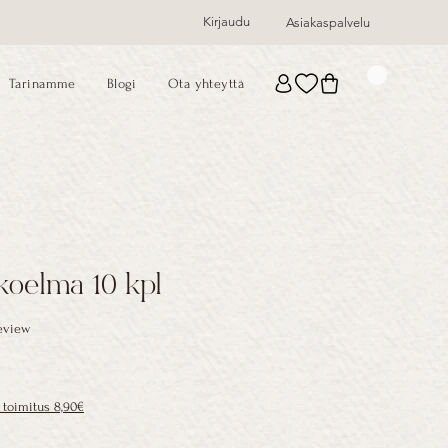
Kirjaudu
Asiakaspalvelu
Tarinamme
Blogi
Ota yhteyttä
koelma 10 kpl
f five stars based on 1 review
review
toimitus 8,90€