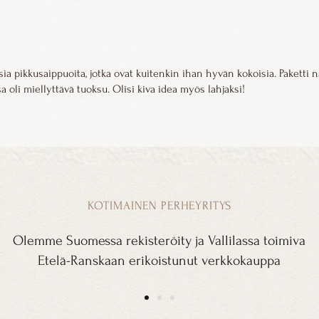
tutkittuja ja valmis
Kaikki kosmetiikka 
valitettavissa tapau
käyttäjistään allerg
sia pikkusaippuoita, jotka ovat kuitenkin ihan hyvän kokoisia. Paketti 
ilmenee haittavai
a oli miellyttävä tuoksu. Olisi kiva idea myös lahjaksi!
lopettamaan tuotte
ottamaan tarvittaes
KOTIMAINEN PERHEYRITYS
Olemme Suomessa rekisteröity ja Vallilassa toimiva
Etelä-Ranskaan erikoistunut verkkokauppa