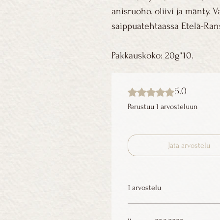
anisruoho, oliivi ja mänty. 
saippuatehtaassa Etelä-Ran
Pakkauskoko: 20g*10.
Arvostelun tähtimäärä: 5/5
5.0
Perustuu 1 arvosteluun
Jätä arvostelu
1 arvostelu