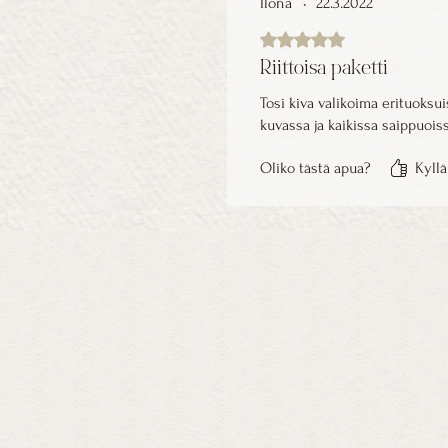
Ilona
•
22.3.2022
Arvostelun tähtimäärä: 5/5
Riittoisa paketti
Tosi kiva valikoima erituoksui
kuvassa ja kaikissa saippuoiss
Oliko tästä apua?
Kyllä