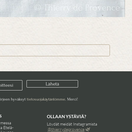
Lähetä
kirjeen hyväksyt
tietosuojakäytäntömme
. Merci!
S
OLLAAN YSTÄVIÄ?
omessa
Löydät meidät Instagramista
va Etelä-
🌿
@thierry
dep
rovence