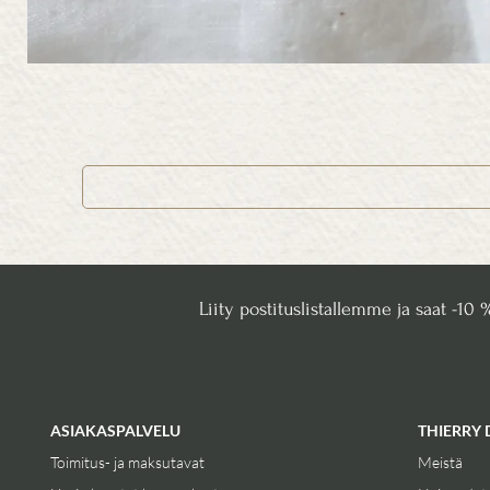
Liity postituslistallemme ja saat -10 
ASIAKASPALVELU
THIERRY 
Toimitus- ja maksutavat
Meistä