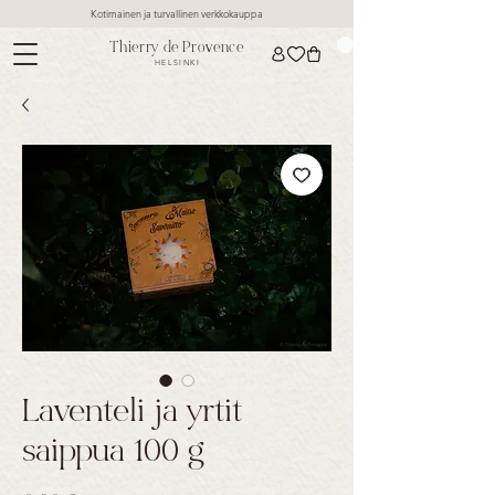
Kotimainen ja turvallinen verkkokauppa
Thierry de Provence
HELSINKI
Laventeli ja yrtit
saippua 100 g