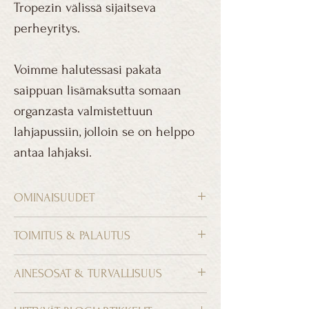
Tropezin välissä sijaitseva
perheyritys.
Voimme halutessasi pakata
saippuan lisämaksutta somaan
organzasta valmistettuun
lahjapussiin, jolloin se on helppo
antaa lahjaksi.
OMINAISUUDET
Käsintehty artesaanisaippua
TOIMITUS & PALAUTUS
Valmistettu täysin ilman palmuöljyä
Sisältää oliiviöljyä ja kookospähkinää
TOIMITUSKULUT 0 € YLI 70 €:N
AINESOSAT & TURVALLISUUS
Rikastettu timjamin, rosmariinin ja
OSTOKSILLE
laventelin eteerisillä öljyillä
Ainesosat
Sopii niin käsien, vartalon kuin