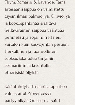
Thym, Romarin & Lavande. Tämä
artesaanisaippua on valmistettu
täysin ilman palmuöljyä. Oliiviöljyä
ja kookospähkinää sisältävä
hellävarainen saippua vaahtoaa
pehmeästi ja sopii niin käsien,
vartalon kuin kasvojenkin pesuun.
Herkullinen ja luonnollinen
tuoksu, joka tulee timjamin,
rosmariinin ja laventelin
eteerisistä öljyistä.
Käsintehdyt artesaanisaippuat on
valmistanut Provencessa
parfyymikylä Grassen ja Saint