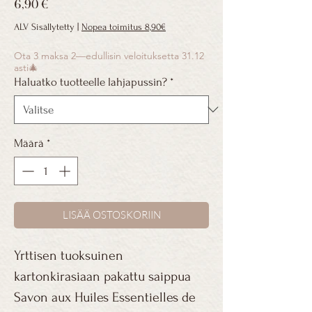
Hinta
6,90 €
ALV Sisällytetty
|
Nopea toimitus 8,90€
Ota 3 maksa 2—edullisin veloituksetta 31.12
asti🎄
Haluatko tuotteelle lahjapussin?
*
Määrä
*
LISÄÄ OSTOSKORIIN
Yrttisen tuoksuinen
kartonkirasiaan pakattu saippua
Savon aux Huiles Essentielles de